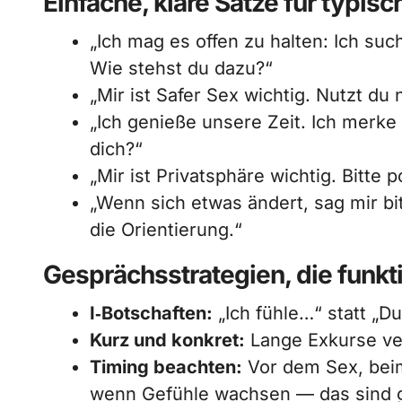
Einfache, klare Sätze für typisc
„Ich mag es offen zu halten: Ich suc
Wie stehst du dazu?“
„Mir ist Safer Sex wichtig. Nutzt 
„Ich genieße unsere Zeit. Ich merke 
dich?“
„Mir ist Privatsphäre wichtig. Bitte
„Wenn sich etwas ändert, sag mir bi
die Orientierung.“
Gesprächsstrategien, die funkt
I‑Botschaften:
„Ich fühle…“ statt „D
Kurz und konkret:
Lange Exkurse ver
Timing beachten:
Vor dem Sex, bei
wenn Gefühle wachsen — das sind 