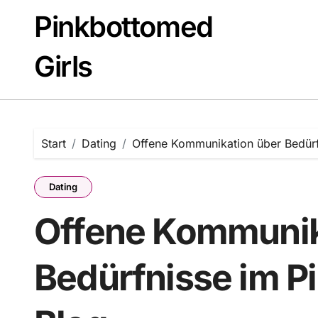
Zum
Pinkbottomed
Inhalt
springen
Girls
Start
Dating
Offene Kommunikation über Bedürf
Dating
Offene Kommunik
Bedürfnisse im P